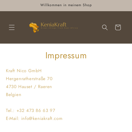
Direkt
Willkommen in meinem Shop
zum
Inhalt
Warenkorb
Impressum
Kraft Nico GmbH
Hergenratherstraße 70
4730 Hauset / Raeren
Belgien
Tel.: +32 473 86 63 97
E-Mail: info@keniakraft.com